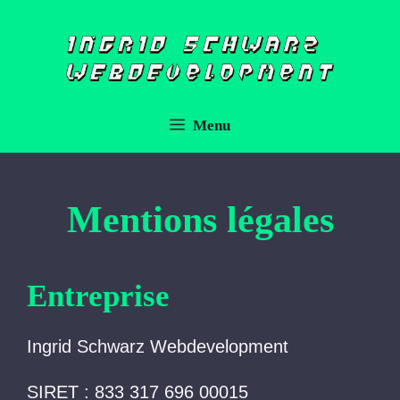
Aller
au
contenu
Menu
Mentions légales
Entreprise
Ingrid Schwarz Webdevelopment
SIRET : 833 317 696 00015