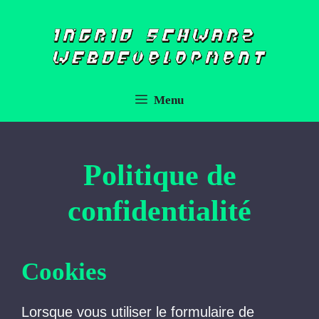
Aller
au
contenu
Menu
Politique de
confidentialité
Cookies
Lorsque vous utiliser le formulaire de