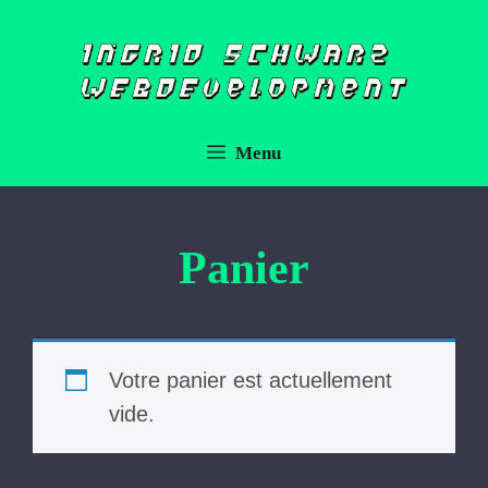
Aller
au
contenu
Menu
Panier
Votre panier est actuellement
vide.