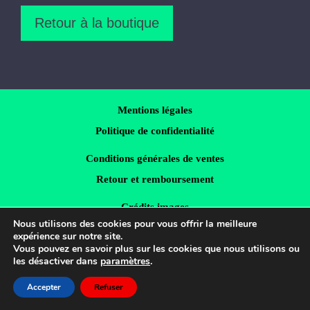
Retour à la boutique
Mentions légales
Politique de confidentialité
Conditions générales de ventes
Retour et remboursement
Crédits images
Nous utilisons des cookies pour vous offrir la meilleure
LinkedIn
expérience sur notre site.
Vous pouvez en savoir plus sur les cookies que nous utilisons ou
les désactiver dans
paramètres
.
© 2026 Ingrid Schwarz Webdevelopment
• Construit
Accepter
Refuser
avec
GeneratePress