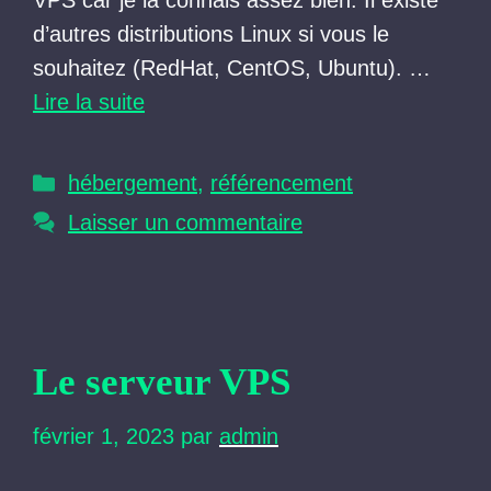
VPS car je la connais assez bien. Il existe
d’autres distributions Linux si vous le
souhaitez (RedHat, CentOS, Ubuntu). …
Lire la suite
Catégories
hébergement
,
référencement
Laisser un commentaire
Le serveur VPS
février 1, 2023
par
admin