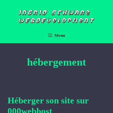
Aller
au
contenu
Menu
hébergement
Héberger son site sur
000webhost