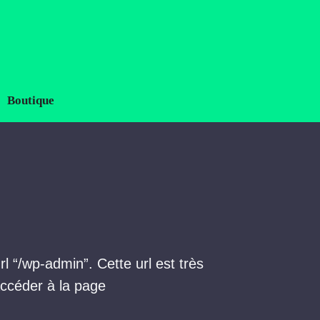
Boutique
rl “/wp-admin”. Cette url est très
accéder à la page