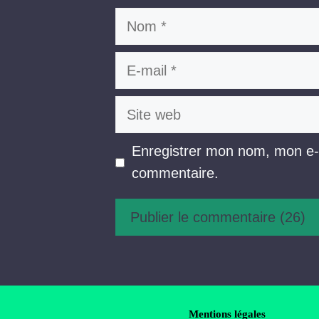
Nom
E-
mail
Site
web
Enregistrer mon nom, mon e-m
commentaire.
Mentions légales