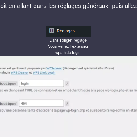
oit en allant dans les réglages généraux, puis all
Dans l’onglet réglage.
Vous verrez l’extension
wps hide login.