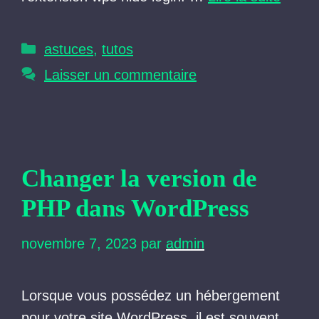
Catégories
astuces
,
tutos
Laisser un commentaire
Changer la version de
PHP dans WordPress
novembre 7, 2023
par
admin
Lorsque vous possédez un hébergement
pour votre site WordPress, il est souvent