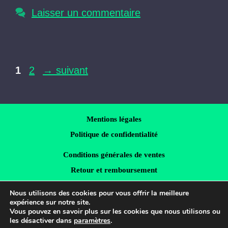
Laisser un commentaire
Page
Page
1
2
→
suivant
Mentions légales
Politique de confidentialité
Conditions générales de ventes
Retour et remboursement
Crédits images
Nous utilisons des cookies pour vous offrir la meilleure
expérience sur notre site.
LinkedIn
Vous pouvez en savoir plus sur les cookies que nous utilisons ou
les désactiver dans
paramètres
.